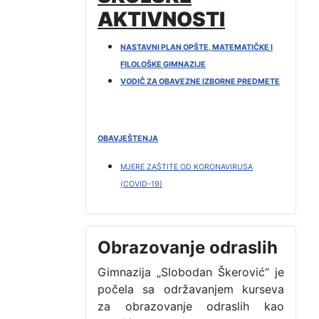
AKTIVNOSTI
NASTAVNI PLAN OPŠTE, MATEMATIČKE I
FILOLOŠKE GIMNAZIJE
VODIČ ZA OBAVEZNE IZBORNE PREDMETE
OBAVJEŠTENJA
MJERE ZAŠTITE OD KORONAVIRUSA
(COVID-19)
Obrazovanje odraslih
Gimnazija „Slobodan Škerović“ je
počela sa održavanjem kurseva
za obrazovanje odraslih kao