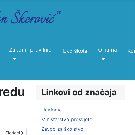
Zakoni i pravilnici
O nama
Eko škola
Ko
zredu
Linkovi od značaja
Učidoma
Ministarstvo prosvjete
Zavod za školstvo
Sledeći članak: Oglas za program obrazovanja za sticanje stručne k
Sledeći