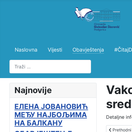
Naslovna
Vijesti
Obavještenja
#Čitaj
Pretraži
Vakc
Najnovije
sred
ЕЛЕНА ЈОВАНОВИЋ
МЕЂУ НАЈБОЉИМА
Detaljne in
НА БАЛКАНУ
Prethodni čl
Prethodni