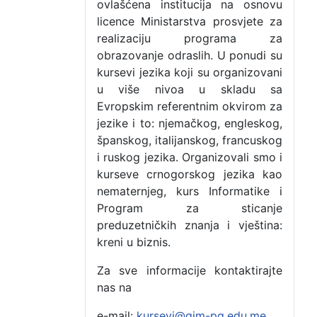
ovlašćena institucija na osnovu
licence Ministarstva prosvjete za
realizaciju programa za
obrazovanje odraslih. U ponudi su
kursevi jezika koji su organizovani
u više nivoa u skladu sa
Evropskim referentnim okvirom za
jezike i to: njemačkog, engleskog,
španskog, italijanskog, francuskog
i ruskog jezika. Organizovali smo i
kurseve crnogorskog jezika kao
nematernjeg, kurs Informatike i
Program za sticanje
preduzetničkih znanja i vještina:
kreni u biznis.
Za sve informacije kontaktirajte
nas na
e-mail:
kursevi@gim-pg.edu.me