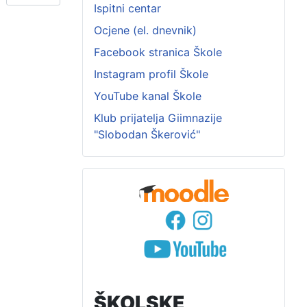
Ispitni centar
Ocjene (el. dnevnik)
Facebook stranica Škole
Instagram profil Škole
YouTube kanal Škole
Klub prijatelja Giimnazije
"Slobodan Škerović"
ŠKOLSKE