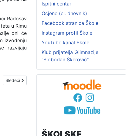
Ispitni centar
Ocjene (el. dnevnik)
nici Radosav
Facebook stranica Škole
iteta u Rimu
Instagram profil Škole
zije oni će
m izvođenju
YouTube kanal Škole
e razvijaju
Klub prijatelja Giimnazije
"Slobodan Škerović"
Sledeći članak: DIPLOMA „LUČA“
Sledeći
ŠKOLSKE