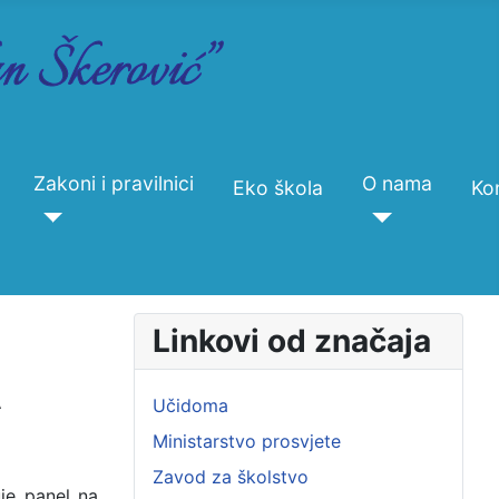
Zakoni i pravilnici
O nama
Eko škola
Ko
Linkovi od značaja
A
Učidoma
Ministarstvo prosvjete
Zavod za školstvo
uje panel na