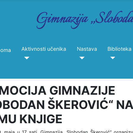
Aktivnosti učenika
Nastava
Biblioteka
Doma
MOCIJA GIMNAZIJE
OBODAN ŠKEROVIĆ“ N
MU KNJIGE
9. maja u 17 sati, Gimnazija „Slobodan Škerović“ organiz