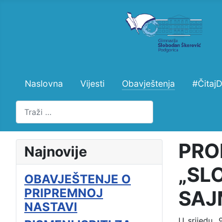
Naslovna
Vijesti
Obavještenja
#Čitaj
Pretraži
PRO
Najnovije
„SL
OBAVJEŠTENJE O
PRIPREMNOJ
SAJ
NASTAVI
U srijedu, 