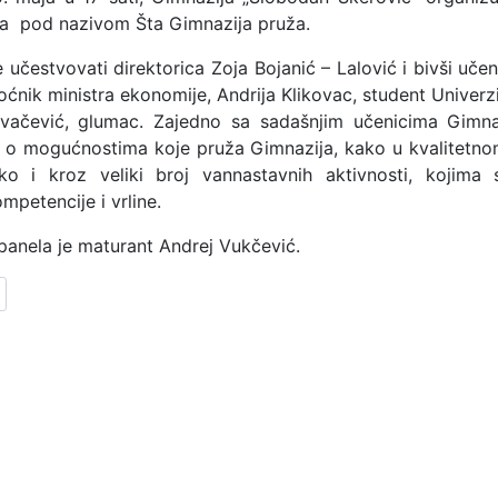
ga pod nazivom Šta Gimnazija pruža.
 učestvovati direktorica Zoja Bojanić – Lalović i bivši uče
ćnik ministra ekonomije, Andrija Klikovac, student Univerz
vačević, glumac. Zajedno sa sadašnjim učenicima Gimna
i o mogućnostima koje pruža Gimnazija, kako u kvalitetno
ko i kroz veliki broj vannastavnih aktivnosti, kojima s
mpetencije i vrline.
anela je maturant Andrej Vukčević.
članak: KALENDAR RADA ZA MAJ I JUN 2018. GODINE