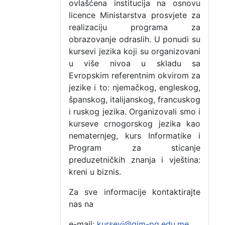
ovlašćena institucija na osnovu
licence Ministarstva prosvjete za
realizaciju programa za
obrazovanje odraslih. U ponudi su
kursevi jezika koji su organizovani
u više nivoa u skladu sa
Evropskim referentnim okvirom za
jezike i to: njemačkog, engleskog,
španskog, italijanskog, francuskog
i ruskog jezika. Organizovali smo i
kurseve crnogorskog jezika kao
nematernjeg, kurs Informatike i
Program za sticanje
preduzetničkih znanja i vještina:
kreni u biznis.
Za sve informacije kontaktirajte
nas na
e-mail:
kursevi@gim-pg.edu.me