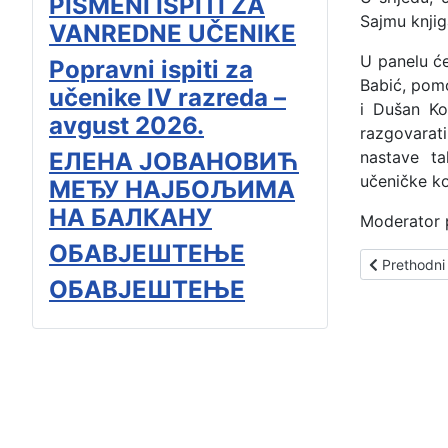
PISMENI ISPITI ZA
Sajmu knji
VANREDNE UČENIKE
U panelu će
Popravni ispiti za
Babić, pomo
učenike IV razreda –
i Dušan Ko
avgust 2026.
razgovarat
ЕЛЕНА ЈОВАНОВИЋ
nastave ta
učeničke ko
МЕЂУ НАЈБОЉИМА
НА БАЛКАНУ
Moderator p
ОБАВЈЕШТЕЊЕ
Prethodni 
Prethodni
ОБАВЈЕШТЕЊЕ