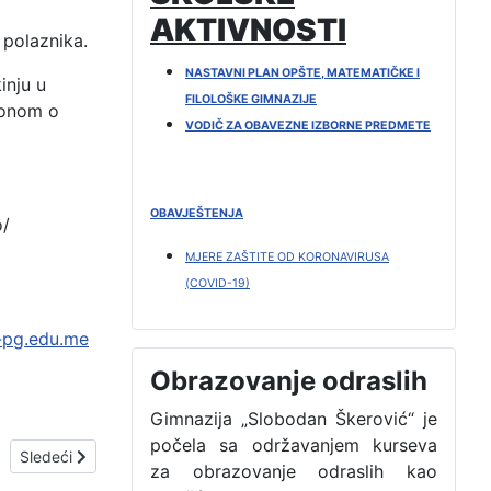
AKTIVNOSTI
 polaznika.
NASTAVNI PLAN OPŠTE, MATEMATIČKE I
inju u
FILOLOŠKE GIMNAZIJE
akonom o
VODIČ ZA OBAVEZNE IZBORNE PREDMETE
OBAVJEŠTENJA
o/
MJERE ZAŠTITE OD KORONAVIRUSA
(COVID-19)
-pg.edu.me
Obrazovanje odraslih
Gimnazija „Slobodan Škerović“ je
počela sa održavanjem kurseva
Sledeći članak: DANILOVGRADATION
Sledeći
za obrazovanje odraslih kao