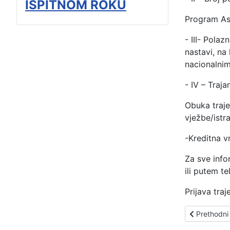
ISPITNOM ROKU
Program Asi
- III- Polaz
nastavi, na
nacionalnim
- IV – Traj
Obuka traje
vježbe/istr
-Kreditna v
Za sve info
ili putem t
Prijava traj
Prethodni č
Prethodni