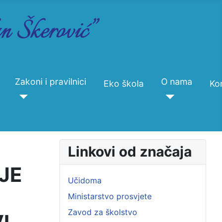
Zakoni i pravilnici
O nama
Eko škola
Ko
Linkovi od značaja
JE
Učidoma
Ministarstvo prosvjete
Zavod za školstvo