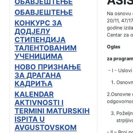
ASI
ОБАВЈЕШТЕЊЕ
ОБАВЈЕШТЕЊЕ
Na osnovu č
20/11, 47/1
КОНКУРС ЗА
godine izda
ДОДЈЕЛУ
Centar za o
СТИПЕНДИЈА
ТАЛЕНТОВАНИМ
Oglas
УЧЕНИЦИМА
za program 
НОВО ПРИЗНАЊЕ
- I - Uslovi
ЗА ДРАГАНА
КАДРИЋА
Osnovni
KALENDAR
2.Osnovne o
AKTIVNOSTI I
odgovornos
TERMINI MATURSKIH
Poželjn
ISPITA U
strpljiv
AVGUSTOVSKOM
- II – Broj 