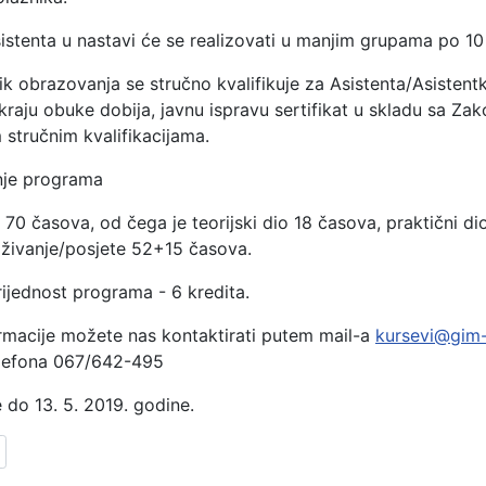
stenta u nastavi će se realizovati u manjim grupama po 10
nik obrazovanja se stručno kvalifikuje za Asistenta/Asistentk
 kraju obuke dobija, javnu ispravu sertifikat u skladu sa Z
 stručnim kvalifikacijama.
anje programa
 70 časova, od čega je teorijski dio 18 časova, praktični di
aživanje/posjete 52+15 časova.
rijednost programa - 6 kredita.
rmacije možete nas kontaktirati putem mail-a
kursevi@gim
elefona 067/642-495
e do 13. 5. 2019. godine.
lanak: Veče engleskog jezika