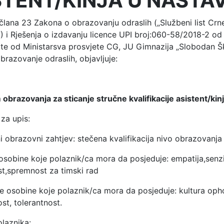
STENT/KINJA U NASTAV
lana 23 Zakona o obrazovanju odraslih („Službeni list Crne
7) i Rješenja o izdavanju licence UPI broj:060-58/2018-2 od
te od Ministarsva prosvjete CG, JU Gimnazija „Slobodan Š
brazovanje odraslih, objavljuje:
obrazovanja za sticanje stručne kvalifikacije asistent/kinj
 za upis:
 obrazovni zahtjev: stečena kvalifikacija nivo obrazovanja
sobine koje polaznik/ca mora da posjeduje: empatija,senzi
t,spremnost za timski rad
e osobine koje polaznik/ca mora da posjeduje: kultura oph
ost, tolerantnost.
polaznika: