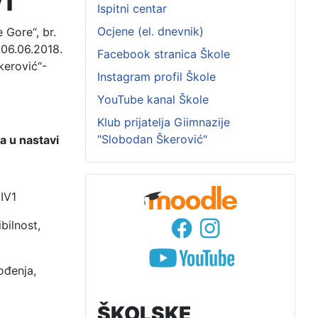
I
Ispitni centar
Ocjene (el. dnevnik)
 Gore“, br.
 06.06.2018.
Facebook stranica Škole
kerović“-
Instagram profil Škole
YouTube kanal Škole
Klub prijatelja Giimnazije
"Slobodan Škerović"
a u nastavi
 IV1
bilnost,
ođenja,
ŠKOLSKE