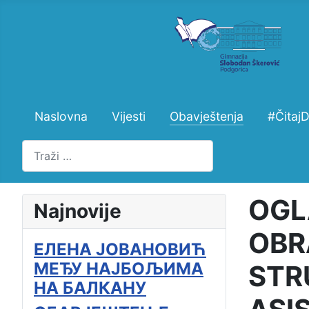
Naslovna
Vijesti
Obavještenja
#Čitaj
Pretraži
OGL
Najnovije
OBR
ЕЛЕНА ЈОВАНОВИЋ
МЕЂУ НАЈБОЉИМА
STR
НА БАЛКАНУ