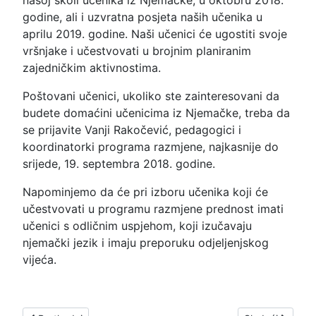
našoj školi učenika iz Njemačke, u oktobru 2018.
godine, ali i uzvratna posjeta naših učenika u
aprilu 2019. godine. Naši učenici će ugostiti svoje
vršnjake i učestvovati u brojnim planiranim
zajedničkim aktivnostima.
Poštovani učenici, ukoliko ste zainteresovani da
budete domaćini učenicima iz Njemačke, treba da
se prijavite Vanji Rakočević, pedagogici i
koordinatorki programa razmjene, najkasnije do
srijede, 19. septembra 2018. godine.
Napominjemo da će pri izboru učenika koji će
učestvovati u programu razmjene prednost imati
učenici s odličnim uspjehom, koji izučavaju
njemački jezik i imaju preporuku odjeljenjskog
vijeća.