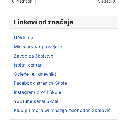
Prethodni članak: OBAVJEŠTENJE
Sledeći člana
Prethodni
Sledeći
Linkovi od značaja
Učidoma
Ministarstvo prosvjete
Zavod za školstvo
Ispitni centar
Ocjene (el. dnevnik)
Facebook stranica Škole
Instagram profil Škole
YouTube kanal Škole
Klub prijatelja Giimnazije "Slobodan Škerović"