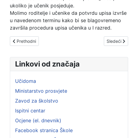
ukoliko je učenik posjeduje.
Molimo roditelje i učenike da potvrdu upisa izvrše
u navedenom terminu
kako bi se blagovremeno
završila procedura upisa učenika u I razred.
Prethodni članak: KALENDAR AKTIVNOSTI I TERMINI MATU
Sledeći članak: U
Prethodni
Sledeći
Linkovi od značaja
Učidoma
Ministarstvo prosvjete
Zavod za školstvo
Ispitni centar
Ocjene (el. dnevnik)
Facebook stranica Škole