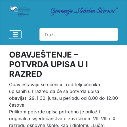
Pretraži
OBAVJEŠTENJE –
POTVRDA UPISA U I
RAZRED
Obavještavaju se učenici i roditelji učenika
upisanih u I razred da će se potvrda upisa
obavljati 29. i 30. juna, u periodu od 8.00 do 12.00
časova.
Prilikom potvrde upisa potrebno je priložiti
originalna svjedočanstva o završenom VII, VIII i IX
razredu osnovne škole, kao i diplomu „Luča“,