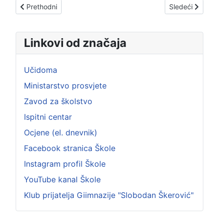
Prethodni članak: OBAVJEŠTENJE ZA UČESNIKE DRŽAVNOG
Sledeći člana
Prethodni
Sledeći
Linkovi od značaja
Učidoma
Ministarstvo prosvjete
Zavod za školstvo
Ispitni centar
Ocjene (el. dnevnik)
Facebook stranica Škole
Instagram profil Škole
YouTube kanal Škole
Klub prijatelja Giimnazije "Slobodan Škerović"