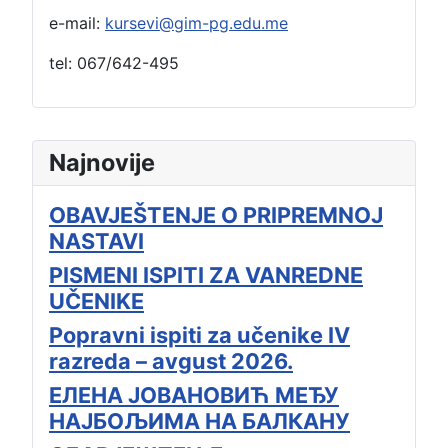
e-mail:
kursevi@gim-pg.edu.me
tel: 067/642-495
Najnovije
OBAVJEŠTENJE O PRIPREMNOJ
NASTAVI
PISMENI ISPITI ZA VANREDNE
UČENIKE
Popravni ispiti za učenike IV
razreda – avgust 2026.
ЕЛЕНА ЈОВАНОВИЋ МЕЂУ
НАЈБОЉИМА НА БАЛКАНУ