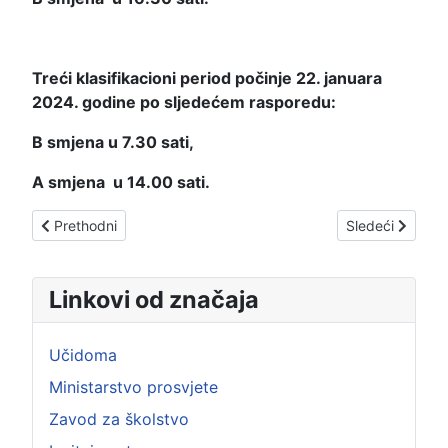
Treći klasifikacioni period počinje 22. januara
2024. godine po sljedećem rasporedu:
B smjena u 7.30 sati,
A smjena u 14.00 sati.
Prethodni članak: VANREDNI ISPITI -januar 2024. godine-
Sledeći člana
Prethodni
Sledeći
Linkovi od značaja
Učidoma
Ministarstvo prosvjete
Zavod za školstvo