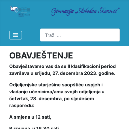
Pretraži
OBAVJEŠTENJE
Obavještavamo vas da se II klasifikacioni period
završava u srijedu, 27. decembra 2023. godine.
Odjeljenjske starješine saopštiće uspjeh i
vladanje učenicima/ama svojih odjeljenja u
četvrtak, 28. decembra, po sljedećem
rasporedu:
A smjena u 12 sati,
B smjena u 16.30 sati.