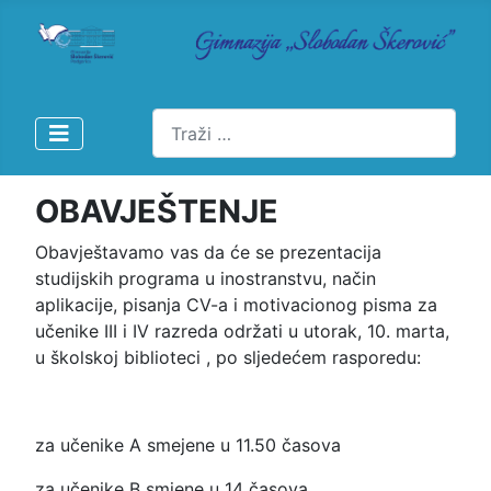
Pretraži
OBAVJEŠTENJE
Obavještavamo vas da će se prezentacija
studijskih programa u inostranstvu, način
aplikacije, pisanja CV-a i motivacionog pisma za
učenike III i IV razreda održati u utorak, 10. marta,
u školskoj biblioteci , po sljedećem rasporedu:
za učenike A smejene u 11.50 časova
za učenike B smjene u 14 časova