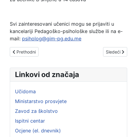
Svi zainteresovani učenici mogu se prijaviti u
kancelariji Pedagoško-psihološke službe ili na e-
mail:
psiholog@gim-pg.edu.me
Prethodni članak: OGLAS ZA PROGRAM OBRAZOVANJA ZA S
Sledeći člana
Prethodni
Sledeći
Linkovi od značaja
Učidoma
Ministarstvo prosvjete
Zavod za školstvo
Ispitni centar
Ocjene (el. dnevnik)