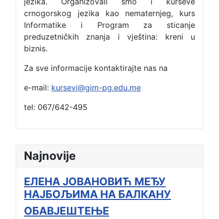
jezika. Organizovali smo i kurseve
crnogorskog jezika kao nematernjeg, kurs
Informatike i Program za sticanje
preduzetničkih znanja i vještina: kreni u
biznis.
Za sve informacije kontaktirajte nas na
e-mail:
kursevi@gim-pg.edu.me
tel: 067/642-495
Najnovije
ЕЛЕНА ЈОВАНОВИЋ МЕЂУ
НАЈБОЉИМА НА БАЛКАНУ
ОБАВЈЕШТЕЊЕ