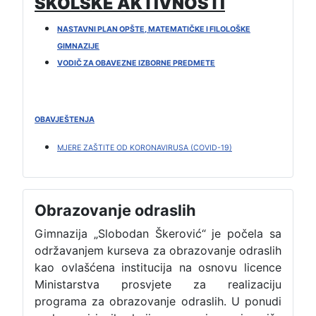
ŠKOLSKE AKTIVNOSTI
NASTAVNI PLAN OPŠTE, MATEMATIČKE I FILOLOŠKE
GIMNAZIJE
VODIČ ZA OBAVEZNE IZBORNE PREDMETE
OBAVJEŠTENJA
MJERE ZAŠTITE OD KORONAVIRUSA (COVID-19)
Obrazovanje odraslih
Gimnazija „Slobodan Škerović“ je počela sa
održavanjem kurseva za obrazovanje odraslih
kao ovlašćena institucija na osnovu licence
Ministarstva prosvjete za realizaciju
programa za obrazovanje odraslih. U ponudi