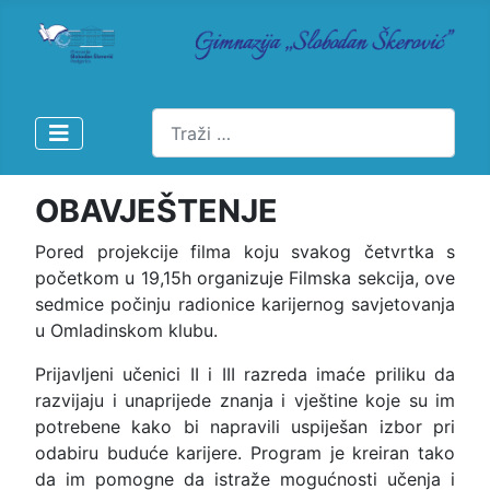
Pretraži
OBAVJEŠTENJE
Pored projekcije filma koju svakog četvrtka s
početkom u 19,15h organizuje Filmska sekcija, ove
sedmice počinju radionice karijernog savjetovanja
u Omladinskom klubu.
Prijavljeni učenici II i III razreda imaće priliku da
razvijaju i unaprijede znanja i vještine koje su im
potrebene kako bi napravili uspiješan izbor pri
odabiru buduće karijere. Program je kreiran tako
da im pomogne da istraže mogućnosti učenja i