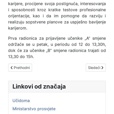
karijere, procijene svoja postignuća, interesovanja
i sposobnosti kroz kratke testove profesionalne
orijentacije, kao i da im pomogne da razviju i
realizuju sopstvene planove za uspješno bavljenje
karijerom.
Prva radionica za prijavljene učenike „A“ smjene
održaće se u petak, u periodu od 12 do 13,30h,
dok će za učenike „B“ smjene radionica trajati od
13,30 do 15h.
Prethodni članak: DIPLOMA „LUČA“
Sledeći člana
Prethodni
Sledeći
Linkovi od značaja
Učidoma
Ministarstvo prosvjete