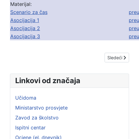
Materijal:
Scenario za čas
pre
Asocijacija 1
pre
Asocijacija 2
pre
Asocijacija 3
pre
Sledeći člana
Sledeći
Linkovi od značaja
Učidoma
Ministarstvo prosvjete
Zavod za školstvo
Ispitni centar
Ocjene (el. dnevnik)