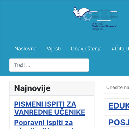
Naslovna
Vijesti
Obavještenja
#Čitaj
Pretraži
Unesite naz
Najnovije
PISMENI ISPITI ZA
EDUK
VANREDNE UČENIKE
POSJ
Popravni ispiti za