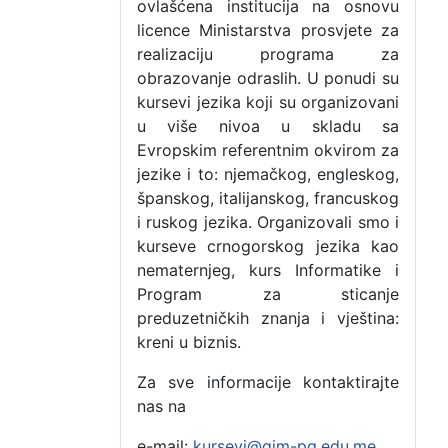
ovlašćena institucija na osnovu
licence Ministarstva prosvjete za
realizaciju programa za
obrazovanje odraslih. U ponudi su
kursevi jezika koji su organizovani
u više nivoa u skladu sa
Evropskim referentnim okvirom za
jezike i to: njemačkog, engleskog,
španskog, italijanskog, francuskog
i ruskog jezika. Organizovali smo i
kurseve crnogorskog jezika kao
nematernjeg, kurs Informatike i
Program za sticanje
preduzetničkih znanja i vještina:
kreni u biznis.
Za sve informacije kontaktirajte
nas na
e-mail:
kursevi@gim-pg.edu.me