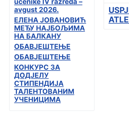
učenike IV razreda –
USPJ
avgust 2026.
ATLE
ЕЛЕНА ЈОВАНОВИЋ
МЕЂУ НАЈБОЉИМА
НА БАЛКАНУ
ОБАВЈЕШТЕЊЕ
ОБАВЈЕШТЕЊЕ
КОНКУРС ЗА
ДОДЈЕЛУ
СТИПЕНДИЈА
ТАЛЕНТОВАНИМ
УЧЕНИЦИМА