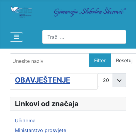
Pretraži
Unesite naziv
Filter
Resetuj
Prikaži broj
OBAVJEŠTENJE
Linkovi od značaja
Učidoma
Ministarstvo prosvjete