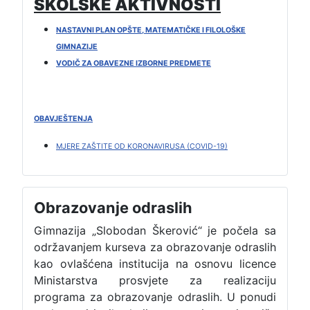
ŠKOLSKE AKTIVNOSTI
NASTAVNI PLAN OPŠTE, MATEMATIČKE I FILOLOŠKE
GIMNAZIJE
VODIČ ZA OBAVEZNE IZBORNE PREDMETE
OBAVJEŠTENJA
MJERE ZAŠTITE OD KORONAVIRUSA (COVID-19)
Obrazovanje odraslih
Gimnazija „Slobodan Škerović“ je počela sa
održavanjem kurseva za obrazovanje odraslih
kao ovlašćena institucija na osnovu licence
Ministarstva prosvjete za realizaciju
programa za obrazovanje odraslih. U ponudi