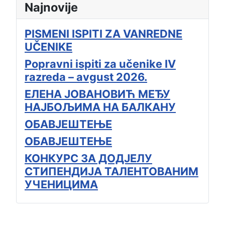
Najnovije
PISMENI ISPITI ZA VANREDNE
UČENIKE
Popravni ispiti za učenike IV
razreda – avgust 2026.
ЕЛЕНА ЈОВАНОВИЋ МЕЂУ
НАЈБОЉИМА НА БАЛКАНУ
ОБАВЈЕШТЕЊЕ
ОБАВЈЕШТЕЊЕ
КОНКУРС ЗА ДОДЈЕЛУ
СТИПЕНДИЈА ТАЛЕНТОВАНИМ
УЧЕНИЦИМА