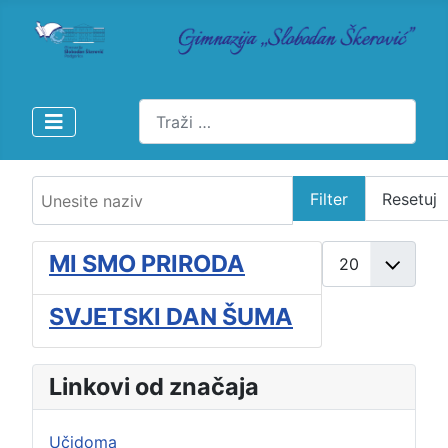
Pretraži
Unesite naziv
Filter
Resetuj
Prikaži broj
MI SMO PRIRODA
SVJETSKI DAN ŠUMA
Linkovi od značaja
Učidoma