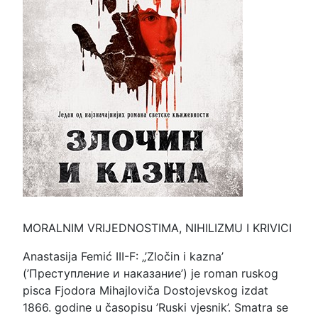
MORALNIM VRIJEDNOSTIMA, NIHILIZMU I KRIVICI
Anastasija Femić III-F: „’Zločin i kazna’
(’Преступление и наказание’) je roman ruskog
pisca Fjodora Mihajloviča Dostojevskog izdat
1866. godine u časopisu ’Ruski vjesnik’. Smatra se