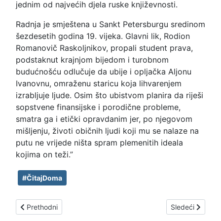
jednim od najvećih djela ruske književnosti.
Radnja je smještena u Sankt Petersburgu sredinom
šezdesetih godina 19. vijeka. Glavni lik, Rodion
Romanovič Raskoljnikov, propali student prava,
podstaknut krajnjom bijedom i turobnom
budućnošću odlučuje da ubije i opljačka Aljonu
Ivanovnu, omraženu staricu koja lihvarenjem
izrabljuje ljude. Osim što ubistvom planira da riješi
sopstvene finansijske i porodične probleme,
smatra ga i etički opravdanim jer, po njegovom
mišljenju, životi običnih ljudi koji mu se nalaze na
putu ne vrijede ništa spram plemenitih ideala
kojima on teži.”
#ČitajDoma
Prethodni članak: Madam Bovari, Gistav Flober
Sledeći članak:
Prethodni
Sledeći