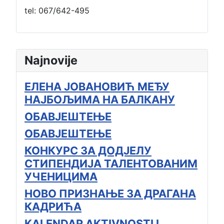
tel: 067/642-495
Najnovije
ЕЛЕНА ЈОВАНОВИЋ МЕЂУ
НАЈБОЉИМА НА БАЛКАНУ
ОБАВЈЕШТЕЊЕ
ОБАВЈЕШТЕЊЕ
КОНКУРС ЗА ДОДЈЕЛУ
СТИПЕНДИЈА ТАЛЕНТОВАНИМ
УЧЕНИЦИМА
НОВО ПРИЗНАЊЕ ЗА ДРАГАНА
КАДРИЋА
KALENDAR AKTIVNOSTI I