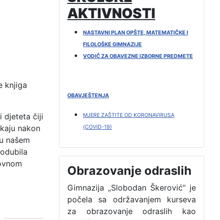
AKTIVNOSTI
NASTAVNI PLAN OPŠTE, MATEMATIČKE I
FILOLOŠKE GIMNAZIJE
VODIČ ZA OBAVEZNE IZBORNE PREDMETE
e knjiga
OBAVJEŠTENJA
djeteta čiji
MJERE ZAŠTITE OD KORONAVIRUSA
ekaju nakon
(COVID-19)
h u našem
rodubila
lovnom
Obrazovanje odraslih
Gimnazija „Slobodan Škerović“ je
počela sa održavanjem kurseva
za obrazovanje odraslih kao