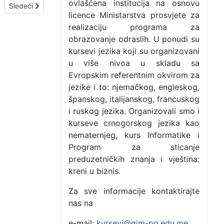
ovlašćena institucija na osnovu
Sledeći članak: Magbet, Viljem Šekspir
Sledeći
licence Ministarstva prosvjete za
realizaciju programa za
obrazovanje odraslih. U ponudi su
kursevi jezika koji su organizovani
u više nivoa u skladu sa
Evropskim referentnim okvirom za
jezike i to: njemačkog, engleskog,
španskog, italijanskog, francuskog
i ruskog jezika. Organizovali smo i
kurseve crnogorskog jezika kao
nematernjeg, kurs Informatike i
Program za sticanje
preduzetničkih znanja i vještina:
kreni u biznis.
Za sve informacije kontaktirajte
nas na
e-mail:
kursevi@gim-pg.edu.me