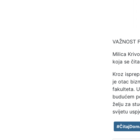
VAŽNOST F
Milica Krivo
koja se čita
Kroz isprep
je otac biz
fakulteta. U
budućem poz
želju za st
svijetu usp
#ČitajDom