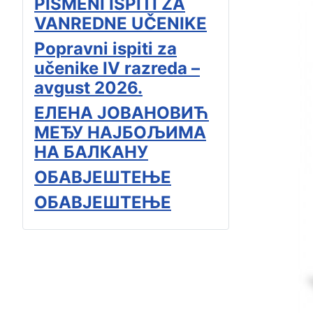
PISMENI ISPITI ZA
VANREDNE UČENIKE
Popravni ispiti za
učenike IV razreda –
avgust 2026.
ЕЛЕНА ЈОВАНОВИЋ
МЕЂУ НАЈБОЉИМА
НА БАЛКАНУ
ОБАВЈЕШТЕЊЕ
ОБАВЈЕШТЕЊЕ