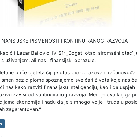
INANSIJSKE PISMENOSTI I KONTINUIRANOG RAZVOJA
kapić i Lazar Bailović, IV-S1: „’Bogati otac, siromašni otac’ j
 s uživanjem, ali nas i finansijski obrazuje.
letane priče djeteta čiji je otac bio obrazovani računovođa i 
nismen bez diplome spoznajemo sve čari života koje nas č
či nas kako razviti finansijsku inteligenciju, kao i da uspje
ivu zavisi od kontinuiranog razvoja. Meni je ova knjiga p
udijama ekonomije i nadu da je s mnogo volje i truda u pos
jeh zagarantovan.“
a