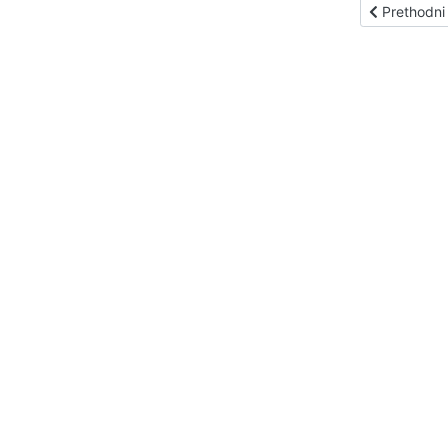
Prethodni čl
Prethodni