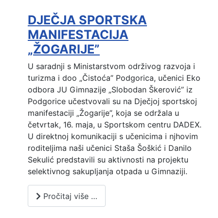
DJEČJA SPORTSKA
MANIFESTACIJA
„ŽOGARIJE”
U saradnji s Ministarstvom održivog razvoja i
turizma i doo „Čistoća” Podgorica, učenici Eko
odbora JU Gimnazije „Slobodan Škerović” iz
Podgorice učestvovali su na Dječjoj sportskoj
manifestaciji „Žogarije”, koja se održala u
četvrtak, 16. maja, u Sportskom centru DADEX.
U direktnoj komunikaciji s učenicima i njhovim
roditeljima naši učenici Staša Šoškić i Danilo
Sekulić predstavili su aktivnosti na projektu
selektivnog sakupljanja otpada u Gimnaziji.
Pročitaj više …