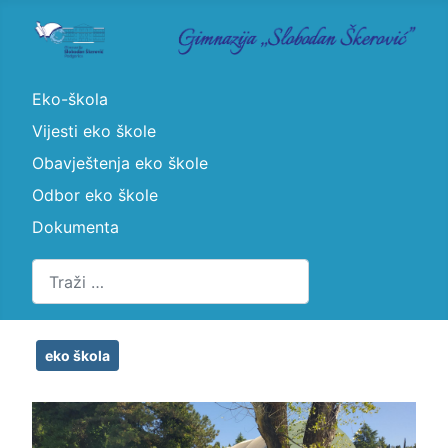
Eko-škola
Vijesti eko škole
Obavještenja eko škole
Odbor eko škole
Dokumenta
Pretraži
eko škola