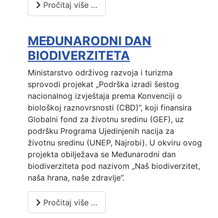
Pročitaj više …
MEĐUNARODNI DAN
BIODIVERZITETA
Ministarstvo održivog razvoja i turizma
sprovodi projekat „Podrška izradi šestog
nacionalnog izvještaja prema Konvenciji o
biološkoj raznovrsnosti (CBD)”, koji finansira
Globalni fond za životnu sredinu (GEF), uz
podršku Programa Ujedinjenih nacija za
životnu sredinu (UNEP, Najrobi). U okviru ovog
projekta obilježava se Međunarodni dan
biodiverziteta pod nazivom „Naš biodiverzitet,
naša hrana, naše zdravlje”.
Pročitaj više …