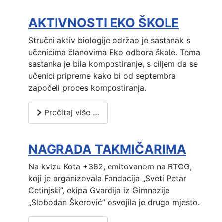
AKTIVNOSTI EKO ŠKOLE
Stručni aktiv biologije održao je sastanak s
učenicima članovima Eko odbora škole. Tema
sastanka je bila kompostiranje, s ciljem da se
učenici pripreme kako bi od septembra
započeli proces kompostiranja.
Pročitaj više …
NAGRADA TAKMIČARIMA
Na kvizu Kota +382, emitovanom na RTCG,
koji je organizovala Fondacija „Sveti Petar
Cetinjski”, ekipa Gvardija iz Gimnazije
„Slobodan Škerović” osvojila je drugo mjesto.