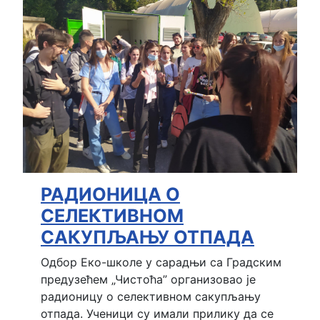
РАДИОНИЦА О
СЕЛЕКТИВНОМ
САКУПЉАЊУ ОТПАДА
Одбор Еко-школе у сарадњи са Градским
предузећем „Чистоћа” организовао је
радионицу о селективном сакупљању
отпада. Ученици су имали прилику да се