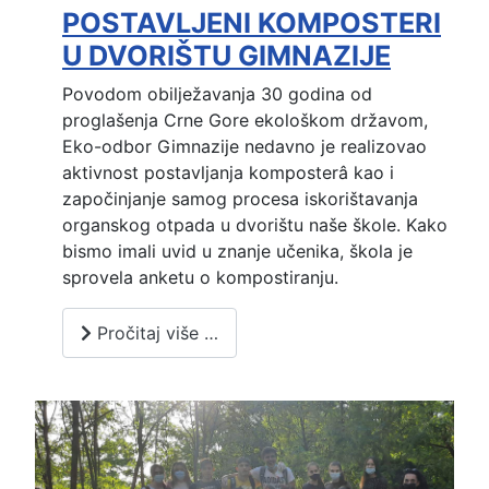
POSTAVLJENI KOMPOSTERI
U DVORIŠTU GIMNAZIJE
Povodom obilježavanja 30 godina od
proglašenja Crne Gore ekološkom državom,
Eko-odbor Gimnazije nedavno je realizovao
aktivnost postavljanja komposterâ kao i
započinjanje samog procesa iskorištavanja
organskog otpada u dvorištu naše škole. Kako
bismo imali uvid u znanje učenika, škola je
sprovela anketu o kompostiranju.
Pročitaj više …