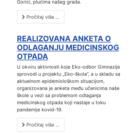
Gorici, plućima našeg grada.
Pročitaj više …
REALIZOVANA ANKETA O
ODLAGANJU MEDICINSKOG
OTPADA
U okviru aktivnosti koje Eko-odbor Gimnazije
sprovodi u projektu „Eko-škola”, a u skladu sa
aktuelnom epidemiološkom situacijom,
organizovana je anketa među učenicima naše
škole u vezi sa problemom odlaganja
medicinskog otpada koji nastaje u toku
pandemije kovid-19.
Pročitaj više …