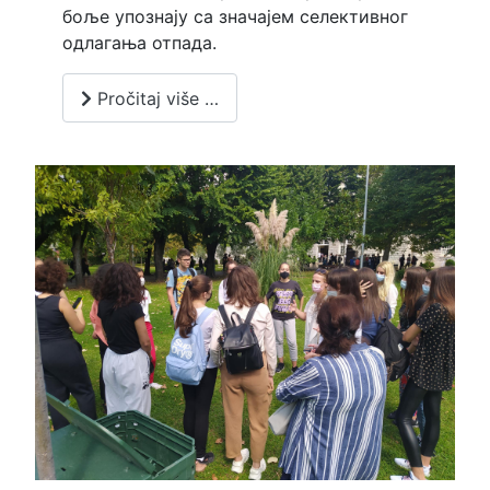
боље упознају са значајем селективног
одлагања отпада.
Pročitaj više …